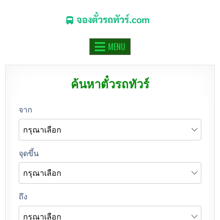
จองตั๋วรถทัวร์.COM
จองตั๋วรถทัวร์ รถมินิบัส รถตู้ ออนไลน์
MENU
ค้นหาตั๋วรถทัวร์