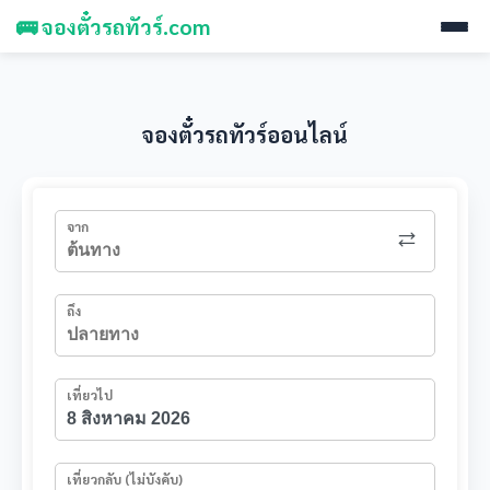
🚌 จองตั๋วรถทัวร์.com
จองตั๋วรถทัวร์ออนไลน์
จาก
ถึง
เที่ยวไป
เที่ยวกลับ (ไม่บังคับ)