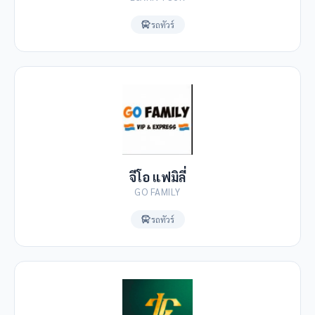
รถทัวร์
จีโอ แฟมิลี่
GO FAMILY
รถทัวร์