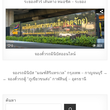
ระยองทัวร์ เส้นทาง หมอชิต – ระยอง
0
1809
จองตั๋วรถมินิบัสออนไลน์
จองรถมินิบัส “มณฑ์สิริแทรเวล” กรุงเทพ – กาญจนบุรี →
← จองตั๋วรถตู้ “ภูเขียวขนส่ง” กาฬสินธุ์ – อุดรธานี
ค้นหา