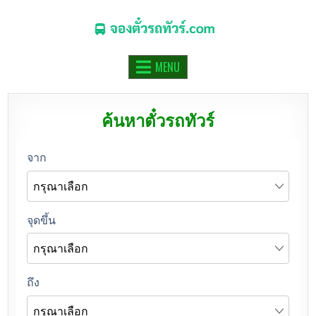
จองตั๋วรถทัวร์.COM
จองตั๋วรถทัวร์ รถมินิบัส รถตู้ ออนไลน์
MENU
ค้นหาตั๋วรถทัวร์