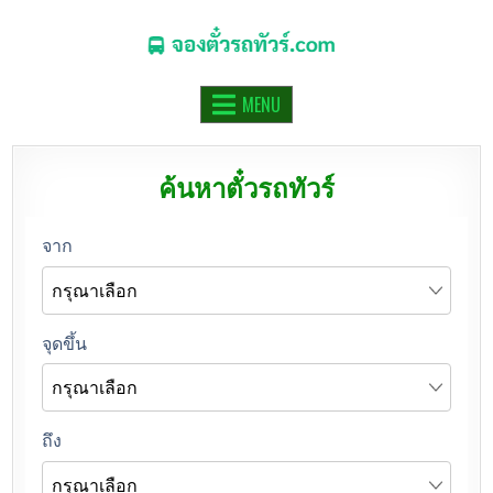
จองตั๋วรถทัวร์.COM
จองตั๋วรถทัวร์ รถมินิบัส รถตู้ ออนไลน์
MENU
ค้นหาตั๋วรถทัวร์