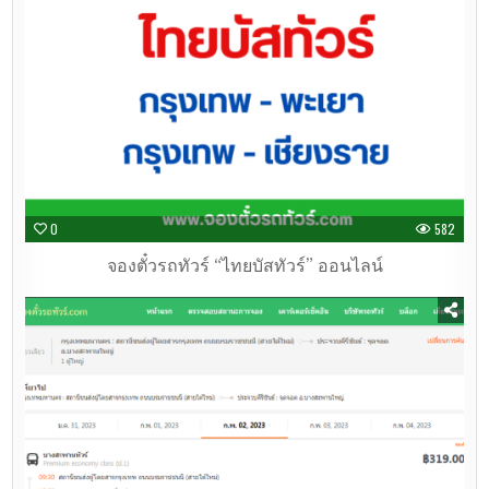
0
582
จองตั๋วรถทัวร์ “ไทยบัสทัวร์” ออนไลน์