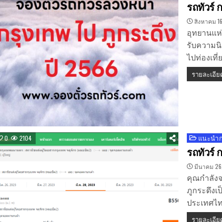
in
รถทัวร์ 
สิงหาคม 16
อุทยานแห่ง
รับความนิย
ไปท่องเที
รายละเอีย
แนะนำกา
Posted
0
2104
in
รถทัวร์ 
มีนาคม 26
คุณกำลังจ
ภูกระดึงเป
ประเทศไทย 
รายละเอีย