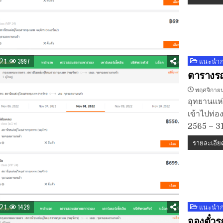
แนะนำกา
Posted
1
3997
in
ตารางรถท
พฤศจิกายน
อุทยานแห่ง
เข้าไปท่อ
2565 – 
รายละเอีย
แนะนำกา
Posted
1
1429
in
จองตั๋วร