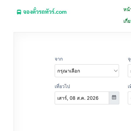
หน้
จองตั๋วรถทัวร์.COM
เกี่
จองตั๋วรถทัวร์ รถมินิบัส รถตู้ ออนไลน์