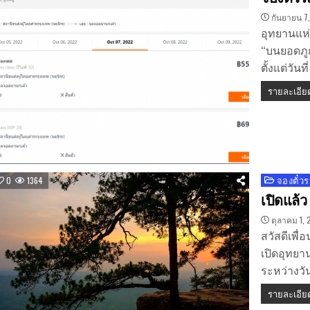
กันยายน 7
อุทยานแห่
“บนยอดภู
ตั้งแต่วัน
รายละเอีย
จองตั๋วร
Posted
0
1364
in
เปิดแล้ว
ตุลาคม 1, 
สวัสดีเพื่
เปิดอุทยา
ระหว่างวั
รายละเอีย