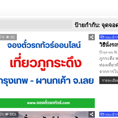
ป้ายกำกับ:
จุดจอ
แนะนำกา
Posted
0
312
in
วิธีนั่ง
ตุลาคม 10
ภูกระดึง ห
ท่องเที่ยว
จากการไปเ
รายละเอีย
แนะนำกา
Posted
1
2825