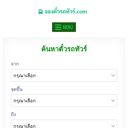
จองตั๋วรถทัวร์.COM
จองตั๋วรถทัวร์ รถมินิบัส รถตู้ ออนไลน์
MENU
ค้นหาตั๋วรถทัวร์