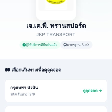
เจ.เค.พี. ทรานสปอร์ต
JKP TRANSPORT
ผู้ให้บริการที่ยืนยันแล้ว
มาตรฐาน BusX
🛤️ เลือกเส้นทางเพื่อดูจุดจอด
กรุงเทพฯ-หัวหิน
ดูจุดจอด ➔
รหัสเส้นทาง: 979