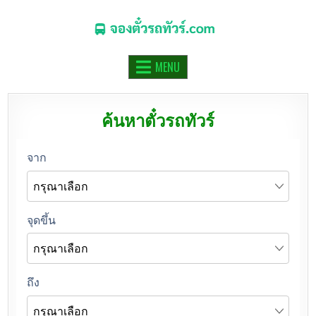
จองตั๋วรถทัวร์.COM
จองตั๋วรถทัวร์ รถมินิบัส รถตู้ ออนไลน์
MENU
ค้นหาตั๋วรถทัวร์