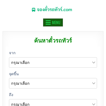
จองตั๋วรถทัวร์.COM
จองตั๋วรถทัวร์ รถมินิบัส รถตู้ ออนไลน์
MENU
ค้นหาตั๋วรถทัวร์