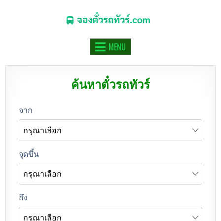
จองตั๋วรถทัวร์.COM
จองตั๋วรถทัวร์ รถมินิบัส รถตู้ ออนไลน์
MENU
ค้นหาตั๋วรถทัวร์