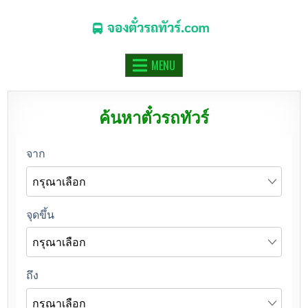
จองตั๋วรถทัวร์.COM
จองตั๋วรถทัวร์ รถมินิบัส รถตู้ ออนไลน์
MENU
ค้นหาตั๋วรถทัวร์