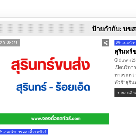
ป้ายกำกับ:
บขส.
แนะนำบร
Posted
0
737
in
สุรินทร์ข
มีนาคม 25
เปิดบริการ
ทางระหว่า
ทัวร์“สุริ
รายละเอีย
แนะนำการจองตั๋วรถทัวร์
osted