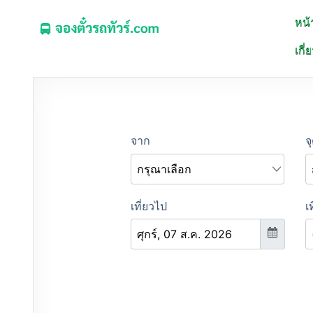
หน้
จองตั๋วรถทัวร์.COM
เกี่
จองตั๋วรถทัวร์ รถมินิบัส รถตู้ ออนไลน์