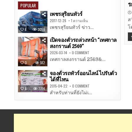
i
ร
POPULAR
เพชรสุริยนทัวร์
ส
2017-12-26
1 ความเห็น
โด
เพชรสุริยนทัวร์ ข่าว...
8
3056
เปิดจองตั๋วรถล่วงหน้า “เทศกาล
สงกรานต์ 2569”
2026-03-14
0 COMMENT
เทศกาลสงกรานต์ 2569&...
0
182
จองตั๋วรถทัวร์ออนไลน์ ไปรับตั๋ว
ได้ที่ไหน
2015-04-22
0 COMMENT
8
7714
สำหรับท่านที่ยังไม่เ...