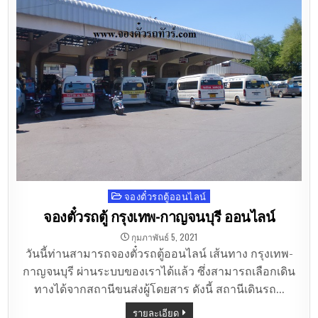
จองตั๋วรถตู้ออนไลน์
Posted
in
จองตั๋วรถตู้ กรุงเทพ-กาญจนบุรี ออนไลน์
กุมภาพันธ์ 5, 2021
วันนี้ท่านสามารถจองตั๋วรถตู้ออนไลน์ เส้นทาง กรุงเทพ-
กาญจนบุรี ผ่านระบบของเราได้แล้ว ซึ่งสามารถเลือกเดิน
ทางได้จากสถานีขนส่งผู้โดยสาร ดังนี้ สถานีเดินรถ…
รายละเอียด