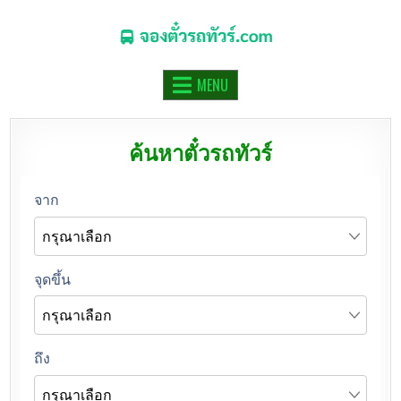
จองตั๋วรถทัวร์.COM
จองตั๋วรถทัวร์ รถมินิบัส รถตู้ ออนไลน์
MENU
ค้นหาตั๋วรถทัวร์