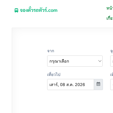
หน้
จองตั๋วรถทัวร์.COM
เกี่
จองตั๋วรถทัวร์ รถมินิบัส รถตู้ ออนไลน์