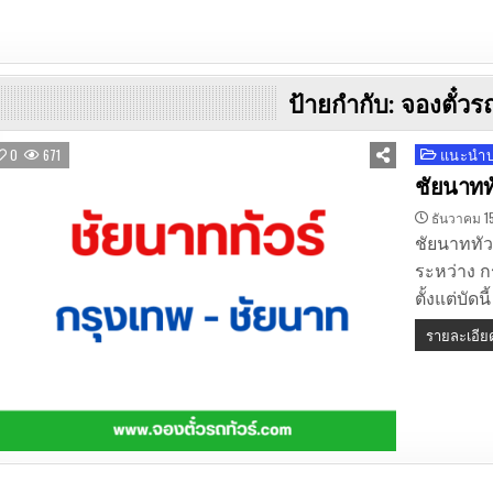
ป้ายกำกับ:
จองตั๋วร
แนะนำบร
Posted
0
671
in
ชัยนาททั
ธันวาคม 1
ชัยนาททัว
ระหว่าง ก
ตั้งแต่บัด
รายละเอีย