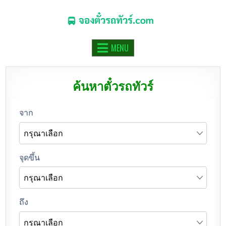
จองตั๋วรถทัวร์.COM
จองตั๋วรถทัวร์ รถมินิบัส รถตู้ ออนไลน์
MENU
ค้นหาตั๋วรถทัวร์