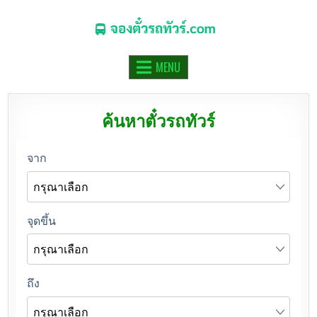
จองตั๋วรถทัวร์.COM
จองตั๋วรถทัวร์ รถมินิบัส รถตู้ ออนไลน์
MENU
ค้นหาตั๋วรถทัวร์