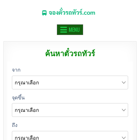
จองตั๋วรถทัวร์.COM
จองตั๋วรถทัวร์ รถมินิบัส รถตู้ ออนไลน์
MENU
ค้นหาตั๋วรถทัวร์