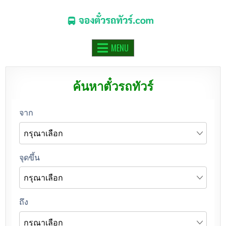
จองตั๋วรถทัวร์.COM
จองตั๋วรถทัวร์ รถมินิบัส รถตู้ ออนไลน์
MENU
ค้นหาตั๋วรถทัวร์