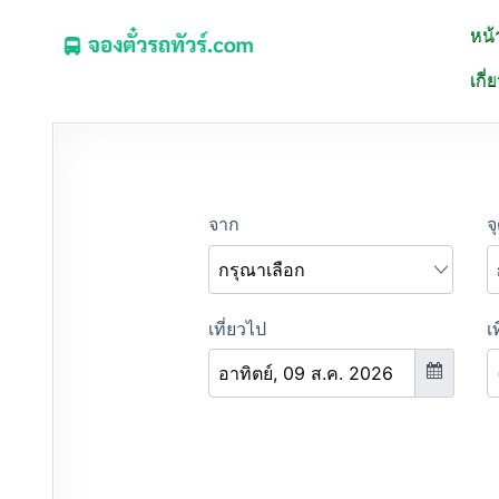
หน้
จองตั๋วรถทัวร์.COM
เกี่
จองตั๋วรถทัวร์ รถมินิบัส รถตู้ ออนไลน์