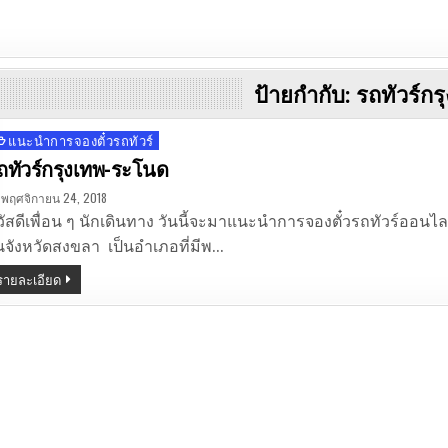
ป้ายกำกับ:
รถทัวร์ก
แนะนำการจองตั๋วรถทัวร์
osted
n
ถทัวร์กรุงเทพ-ระโนด
พฤศจิกายน 24, 2018
วัสดีเพื่อน ๆ นักเดินทาง วันนี้จะมาแนะนำการจองตั๋วรถทัวร์ออน
นจังหวัดสงขลา เป็นอำเภอที่มีพ…
รายละเอียด