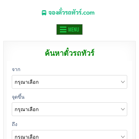
จองตั๋วรถทัวร์.COM
จองตั๋วรถทัวร์ รถมินิบัส รถตู้ ออนไลน์
MENU
ค้นหาตั๋วรถทัวร์