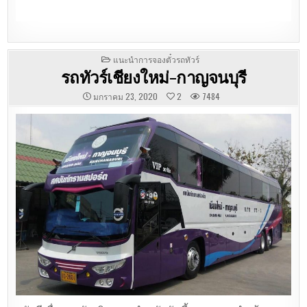
POSTED
แนะนำการจองตั๋วรถทัวร์
IN
รถทัวร์เชียงใหม่-กาญจนบุรี
มกราคม 23, 2020
2
7484