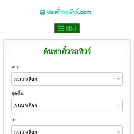
จองตั๋วรถทัวร์.COM
จองตั๋วรถทัวร์ รถมินิบัส รถตู้ ออนไลน์
MENU
ค้นหาตั๋วรถทัวร์