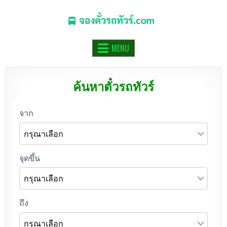
จองตั๋วรถทัวร์.COM
จองตั๋วรถทัวร์ รถมินิบัส รถตู้ ออนไลน์
MENU
ค้นหาตั๋วรถทัวร์