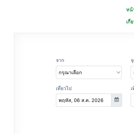
จองตั๋วรถทัวร์.COM
จองตั๋วรถทัวร์ รถมินิบัส รถตู้ ออนไลน์
หน้
เกี่