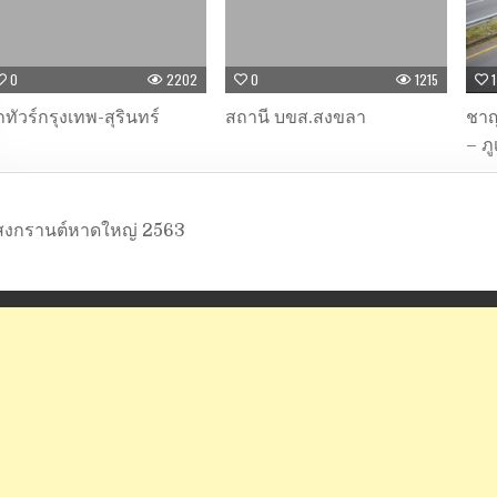
0
2202
0
1215
1
ทัวร์กรุงเทพ-สุรินทร์
สถานี บขส.สงขลา
ชาญ
– ภู
สงกรานต์หาดใหญ่ 2563